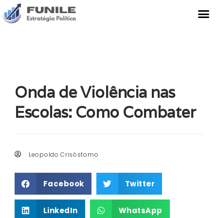
O Que Fazemos
Estudo de Caso
Onda de Violência nas
Escolas: Como Combater
Leopoldo Crisóstomo
Facebook
Twitter
LinkedIn
WhatsApp