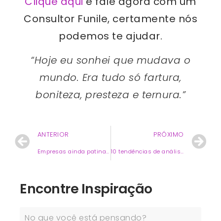
Clique aqui
e fale agora com um
Consultor Funile, certamente nós
podemos te ajudar.
“Hoje eu sonhei que mudava o
mundo. Era tudo só fartura,
boniteza, presteza e ternura.”
ANTERIOR
PRÓXIMO
Empresas ainda patinam na maturidade em Business Intelligence
10 tendências de análise de dados a serem observadas em 2022
Encontre Inspiração