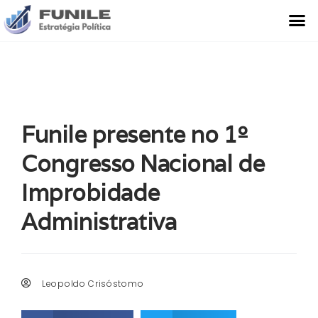
O Que Fazemos
Estudo de Caso
Funile presente no 1º
Congresso Nacional de
Improbidade
Administrativa
Leopoldo Crisóstomo