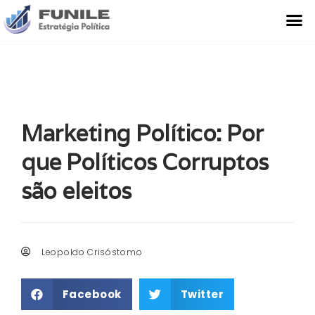
O Que Fazemos
Estudo de Caso
Marketing Político: Por
que Políticos Corruptos
são eleitos
Leopoldo Crisóstomo
Facebook
Twitter