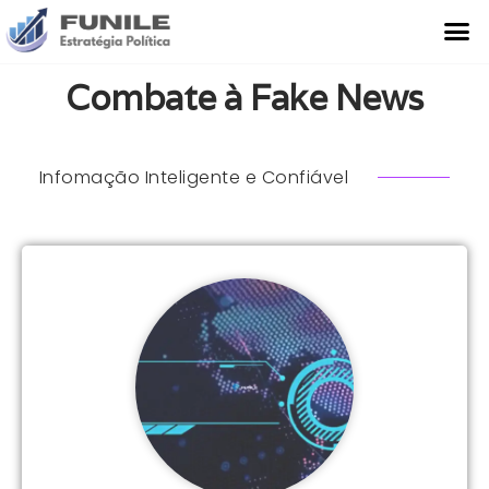
O Que Fazemos
Estudo de Caso
Combate à Fake News
Infomação Inteligente e Confiável