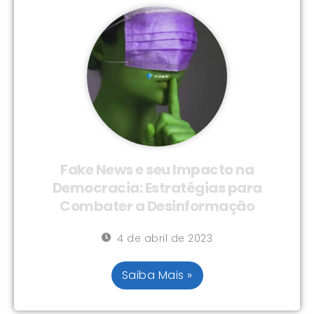
Fake News e seu Impacto na
Democracia: Estratégias para
Combater a Desinformação
4 de abril de 2023
Saiba Mais »