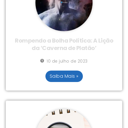
Rompendo a Bolha Política: A Lição
da ‘Caverna de Platão’
10 de julho de 2023
Saiba Mais »