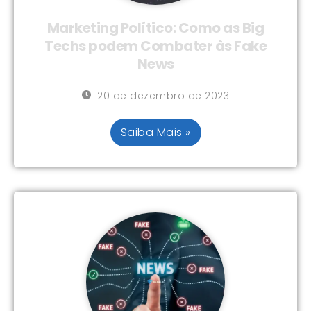
Marketing Político: Como as Big
Techs podem Combater às Fake
News
20 de dezembro de 2023
Saiba Mais »