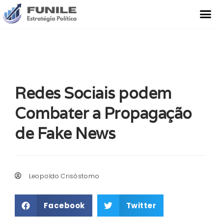
O Que Fazemos
Estudo de Caso
Redes Sociais podem
Combater a Propagação
de Fake News
Leopoldo Crisóstomo
Facebook
Twitter