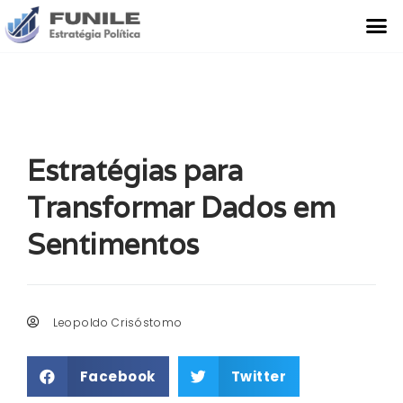
O Que Fazemos
Estudo de Caso
Estratégias para
Transformar Dados em
Sentimentos
Leopoldo Crisóstomo
Facebook
Twitter