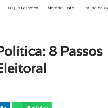
O Que Fazemos
Método Funile
Estudo de C
lítica: 8 Passos
leitoral
dIn
WhatsApp