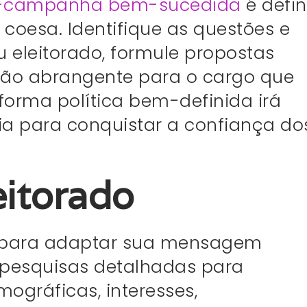
-campanha bem-sucedida
é defin
 coesa. Identifique as questões e
 eleitorado, formule propostas
são abrangente para o cargo que
orma política bem-definida irá
ia para conquistar a confiança do
eitorado
al para adaptar sua mensagem
ze pesquisas detalhadas para
mográficas, interesses,