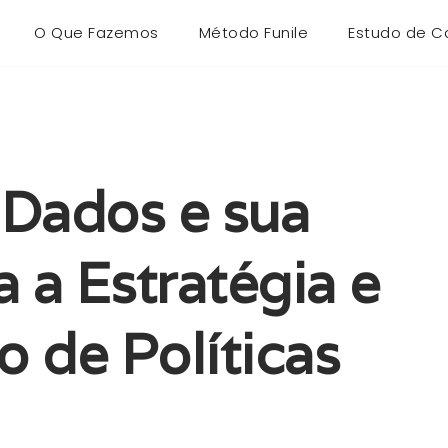
O Que Fazemos
Método Funile
Estudo de C
 Dados e sua
 a Estratégia e
 de Políticas