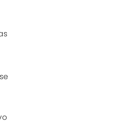
as
se
vo