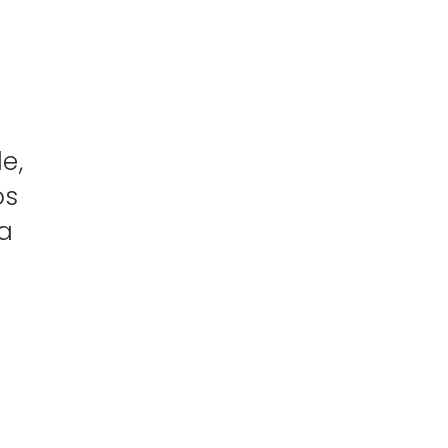
e,
os
a