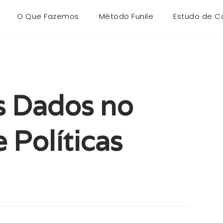
O Que Fazemos
Método Funile
Estudo de C
s Dados no
 Políticas