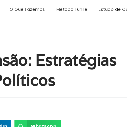
O Que Fazemos
Método Funile
Estudo de C
são: Estratégias
olíticos
dIn
WhatsApp