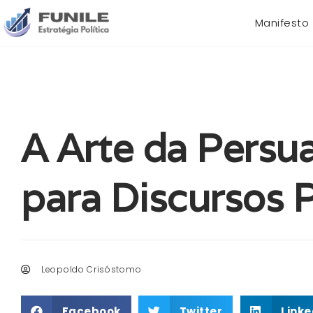
Manifesto
A Arte da Persua
para Discursos P
Leopoldo Crisóstomo
Facebook
Twitter
Linke