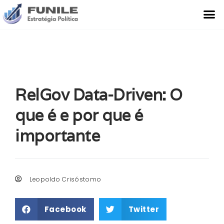
O Que Fazemos
Estudo de Caso
RelGov Data-Driven: O
que é e por que é
importante
Leopoldo Crisóstomo
Facebook
Twitter